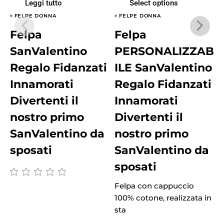
Leggi tutto
Select options
FELPE DONNA
FELPE DONNA
Felpa
Felpa
SanValentino
PERSONALIZZAB
Regalo Fidanzati
ILE SanValentino
Innamorati
Regalo Fidanzati
Divertenti il
Innamorati
nostro primo
Divertenti il
SanValentino da
nostro primo
F
sposati
SanValentino da
1
s
sposati
Felpa con cappuccio
100% cotone, realizzata in
sta