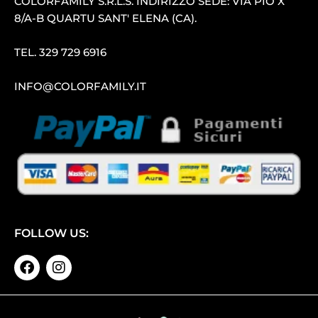
COLORFAMILY S.R.L.S. INDIRIZZO SEDE: VIA PIO X
8/A-B QUARTU SANT′ ELENA (CA).
TEL.
329 729 6916
INFO@COLORFAMILY.IT
FOLLOW US: