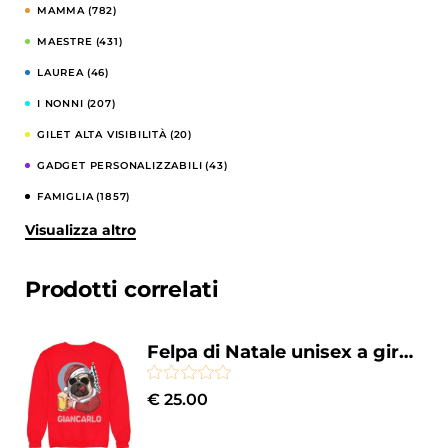
MAMMA
(782)
MAESTRE
(431)
LAUREA
(46)
I NONNI
(207)
GILET ALTA VISIBILITÀ
(20)
GADGET PERSONALIZZABILI
(43)
FAMIGLIA
(1857)
Visualizza altro
COMPLEANNI
(344)
CELIBATO E NUBILATO
(122)
Prodotti correlati
CASA E CUCINA
(857)
BESTSELLERS
(52)
Felpa di Natale unisex a girocollo con carlino natalizio personalizzabile con nome Merry Christmas
BAMBINI
(206)
€
25.00