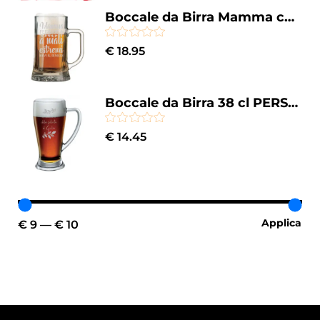
Boccale da Birra Mamma con Incisione Personalizzabile Festa della Mamma A mali estremi bevi & rimedi - Bicchiere in vetro 50 cl
€
18.95
Boccale da Birra 38 cl PERSONALIZZABILE con nome Incisione Il bicchiere della felicità - Idea regalo
€
14.45
Applica
€ 9
€ 10