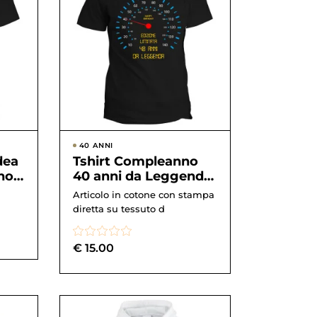
40 ANNI
dea
Tshirt Compleanno
no
40 anni da Leggenda
– edizione limitata –
Articolo in cotone con stampa
ide...
diretta su tessuto d
€
15.00