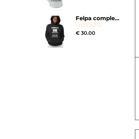
Felpa compleanno donna gamer con cappuccio 50 anni livello completato
€
30.00