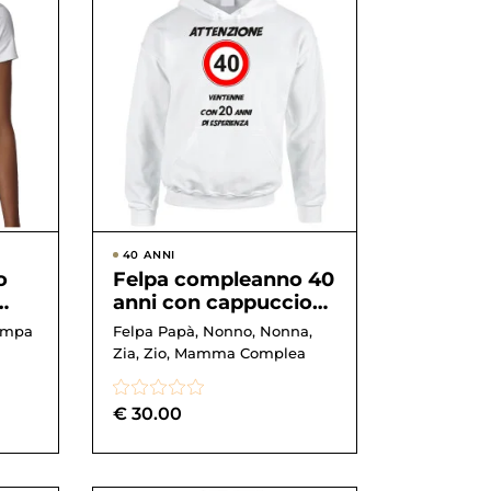
40 ANNI
o
Felpa compleanno 40
anni con cappuccio
A –
attenzione, ventenne
tampa
Felpa Papà, Nonno, Nonna,
con 20 anni di ...
Zia, Zio, Mamma Complea
€
30.00