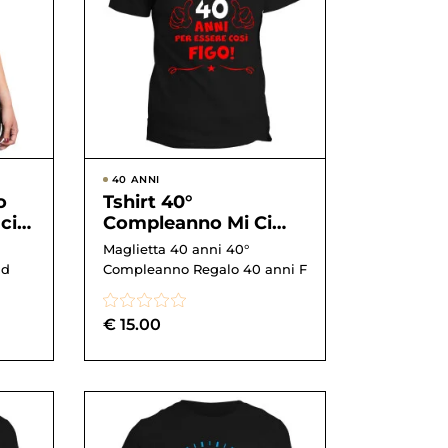
40 ANNI
o
Tshirt 40°
ci
Compleanno Mi Ci
i e
Sono Voluti 40 anni
Maglietta 40 anni 40°
.
per Essere così Figo
 d
Compleanno Regalo 40 anni F
&#82...
€
15.00