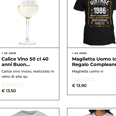
40 ANNI
40 ANNI
Calice Vino 50 cl 40
Maglietta Uomo I
anni Buon
Regalo Complean
Compleanno con
Anno
Calice vino inciso, realizzato in
Maglietta uomo vi
incisione – tumbler
Personalizzabile
vetro di alta qu
&...
Festa 40 anni V...
€
13.90
€
13.50