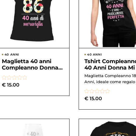
40 ANNI
40 ANNI
Maglietta 40 anni
Tshirt Compleann
Compleanno Donna
40 Anni Donna Mi 
Prodotta nel 1986, 40
sono Voluti 40 Ann
Maglietta Compleanno 18
anni di meraviglia...
sono praticamen..
Anni, ideale come regalo
€
15.00
€
15.00