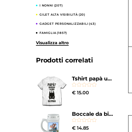
I NONNI
(207)
GILET ALTA VISIBILITÀ
(20)
GADGET PERSONALIZZABILI
(43)
FAMIGLIA
(1857)
Visualizza altro
COMPLEANNI
(341)
CELIBATO E NUBILATO
(122)
Prodotti correlati
CASA E CUCINA
(501)
BESTSELLERS
(52)
Tshirt papà un modo carino per dire super eroe Batman
BAMBINI
(206)
€
15.00
Boccale da birra Personalizzato con foto - Personalizza il tuo boccale - idea regalo
€
14.85