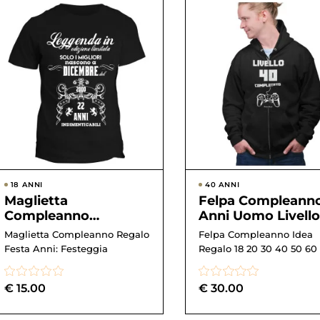
18 ANNI
40 ANNI
Maglietta
Felpa Compleann
Compleanno
Anni Uomo Livello
Personalizzabile
Completato Idea
Maglietta Compleanno Regalo
Felpa Compleanno Idea
Anno , Annata e Mese
Regalo Complean
Festa Anni: Festeggia
Regalo 18 20 30 40 50 60
di nascita da Ge...
Fel...
€
15.00
€
30.00