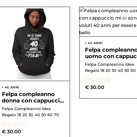
40 ANNI
Felpa compleann
uomo con cappuc
mi ci sono voluti 
Felpa Compleanno Idea
anni per essere co.
Regalo 18 20 30 40 50 60
€
30.00
40 ANNI
Felpa compleanno
donna con cappuccio
mi ci sono voluti 40
Felpa Compleanno Idea
anni per essere c...
Regalo 18 20 30 40 50 60 70
€
30.00