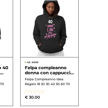
40 ANNI
o 40
Felpa compleanno
donna con cappuccio
40 anni, l’età della
Felpa Compleanno Idea
no
perfezione
 70
Regalo 18 20 30 40 50 60 70
€
30.00