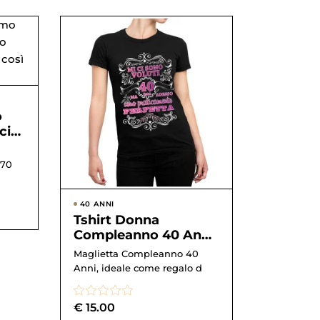
o
cio
40
..
 70
40 ANNI
Tshirt Donna
Compleanno 40 Anni
Royal Mi ci sono
Maglietta Compleanno 40
voluti 40 Anni e sono
Anni, ideale come regalo d
perf...
€
15.00