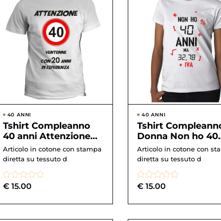
40 ANNI
40 ANNI
Tshirt Compleanno
Tshirt Compleann
40 anni Attenzione
Donna Non ho 40
ventenne con 20 anni
anni ma 32,78 + IV
Articolo in cotone con stampa
Articolo in cotone con s
di esperienza &#8...
tshirt simpa...
diretta su tessuto d
diretta su tessuto d
€
15.00
€
15.00