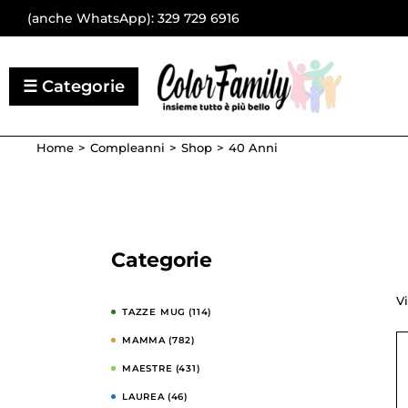
(anche WhatsApp):
329 729 6916
Home
Compleanni
Shop
40 Anni
Categorie
Vi
TAZZE MUG
(114)
MAMMA
(782)
MAESTRE
(431)
LAUREA
(46)