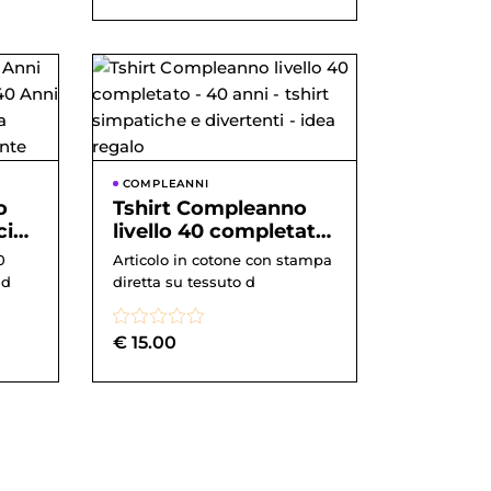
COMPLEANNI
o
Tshirt Compleanno
ci
livello 40 completato
ni
– 40 anni – tshirt
0
Articolo in cotone con stampa
simp...
 d
diretta su tessuto d
€
15.00