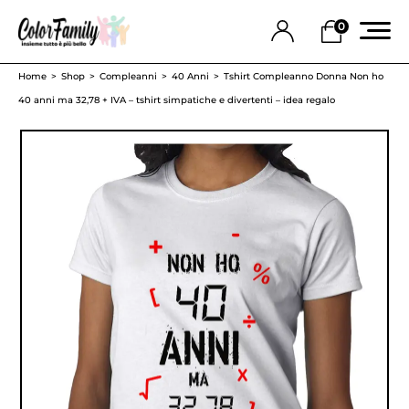
0
Home
Shop
Compleanni
40 Anni
Tshirt Compleanno Donna Non ho
40 anni ma 32,78 + IVA – tshirt simpatiche e divertenti – idea regalo