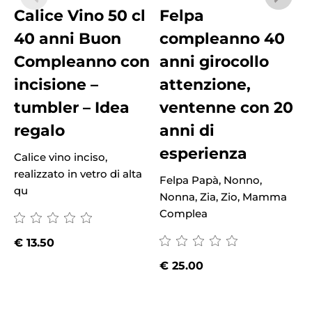
Calice Vino 50 cl
Felpa
40 anni Buon
compleanno 40
Compleanno con
anni girocollo
incisione –
attenzione,
tumbler – Idea
ventenne con 20
regalo
anni di
esperienza
Calice vino inciso,
realizzato in vetro di alta
Felpa Papà, Nonno,
qu
Nonna, Zia, Zio, Mamma
F
Complea
N
€
13.50
€
25.00