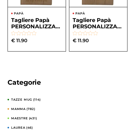
PAPÀ
PAPÀ
Tagliere Papà
Tagliere Papà
PERSONALIZZABI
PERSONALIZZABI
LE festa del papà
LE festa del papà
La rinomata
La rinomata
€
11.90
€
11.90
cucina da papà...
pizzeria da pap...
Categorie
TAZZE MUG
(114)
MAMMA
(782)
MAESTRE
(431)
LAUREA
(46)