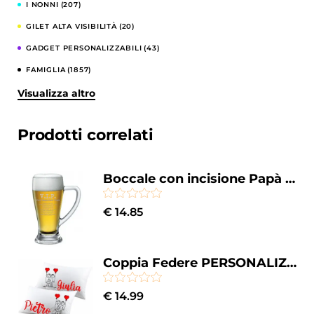
I NONNI
(207)
GILET ALTA VISIBILITÀ
(20)
GADGET PERSONALIZZABILI
(43)
FAMIGLIA
(1857)
Visualizza altro
COMPLEANNI
(344)
CELIBATO E NUBILATO
(122)
Prodotti correlati
CASA E CUCINA
(857)
BESTSELLERS
(52)
Boccale con incisione Papà - v.i.p. very important papà - dad - festa del papà - capienza 38 cl
BAMBINI
(206)
€
14.85
Coppia Federe PERSONALIZZABILI con nome SanValentino Matrimoniali Palloncini Fumetto Couple Love Innamorati Idea regalo Lui Lei
€
14.99