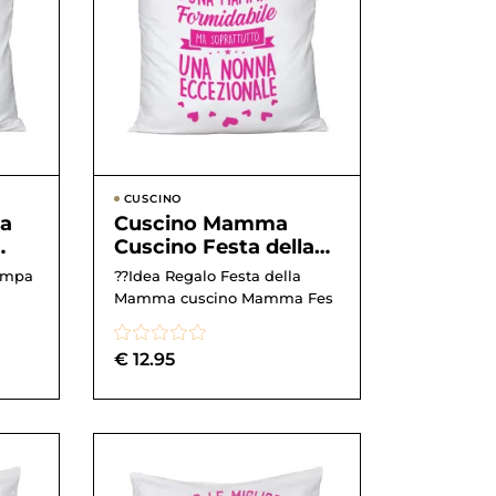
CUSCINO
la
Cuscino Mamma
Cuscino Festa della
Mamma Una Mamma
tampa
??Idea Regalo Festa della
,
formidabile ma
Mamma cuscino Mamma Fes
soprattutt...
€
12.95