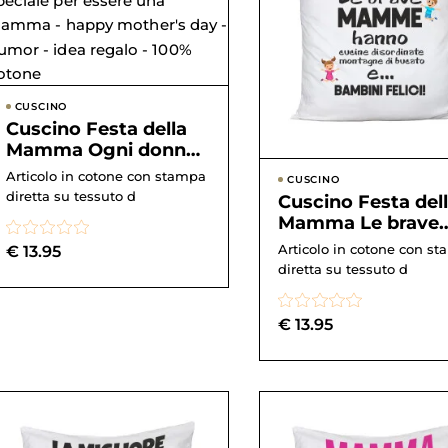
CUSCINO
Cuscino Festa della
Mamma Ogni donna
può essere una
Articolo in cotone con stampa
CUSCINO
madre, ma ci vuole
diretta su tessuto d
Cuscino Festa del
qua...
Mamma Le brave
mamme hanno
Articolo in cotone con s
€
13.95
cucine disordinate
diretta su tessuto d
montagne...
€
13.95