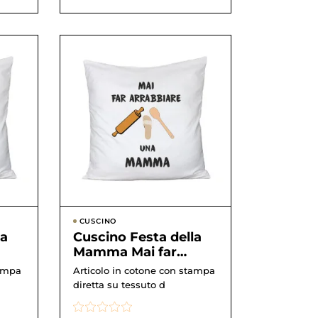
CUSCINO
la
Cuscino Festa della
Mamma Mai far
arrabbiare una
tampa
Articolo in cotone con stampa
mamma! – happy
diretta su tessuto d
mothe...