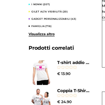
I NONNI
(207)
GILET ALTA VISIBILITÀ
(20)
GADGET PERSONALIZZABILI
(43)
FAMIGLIA
(716)
Visualizza altro
COMPLEANNI
(344)
CELIBATO E NUBILATO
(122)
Prodotti correlati
CASA E CUCINA
(857)
BESTSELLERS
(52)
T-shirt addio al nubilato forse mi sposo
BAMBINI
(206)
€
13.90
Coppia T-Shirt Magliette PERSONALIZZABILI SanValentino cartoon love disegno Regalo Lui e Lei innamorati Anniversario Matrimonio Fidanzati Innamorati
€
24.90