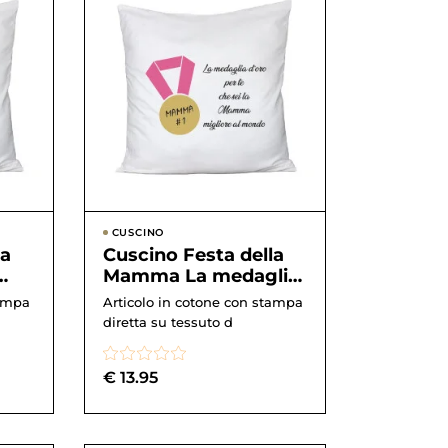
CUSCINO
la
Cuscino Festa della
Mamma La medaglia
– la
d’oro per te che sei la
tampa
Articolo in cotone con stampa
Mamma m...
diretta su tessuto d
€
13.95