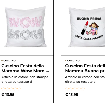
CUSCINO
CUSCINO
Cuscino Festa della
Cuscino Festa del
Mamma Wow Mom –
Mamma Buona pr
fashion – style – hap...
Festa della Mamm
Articolo in cotone con stampa
Articolo in cotone con s
lipstick &#...
diretta su tessuto d
diretta su tessuto d
€
13.95
€
13.95