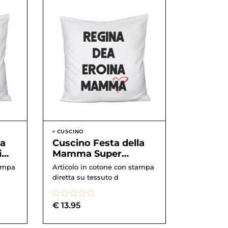
CUSCINO
la
Cuscino Festa della
ima
Mamma Super
a –
Mamma Regina, Dea,
tampa
Articolo in cotone con stampa
Eroina, Mamma – ha...
diretta su tessuto d
€
13.95