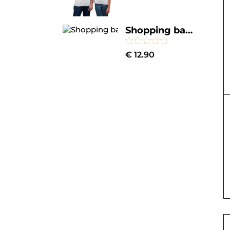
Shopping bag Maestra - oltre ai tuoi insegnanti ogni giorno ci regali un sorriso - grazie maestra - idea regalo - dimensioni 40x40 cm
€
12.90