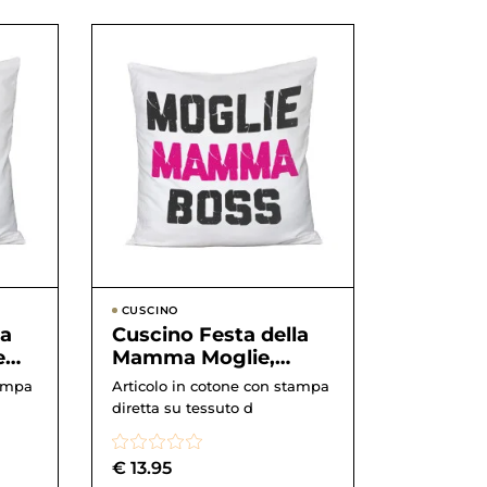
CUSCINO
la
Cuscino Festa della
e
Mamma Moglie,
sono
Mamma, Boss –
tampa
Articolo in cotone con stampa
happy mother’s ...
diretta su tessuto d
€
13.95