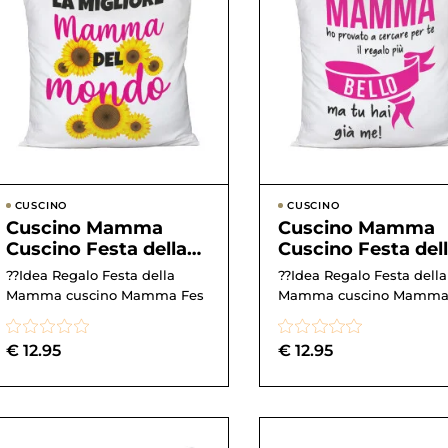
CUSCINO
CUSCINO
Cuscino Mamma
Cuscino Mamma
Cuscino Festa della
Cuscino Festa del
Mamma La Migliore
Mamma Ho provat
??Idea Regalo Festa della
??Idea Regalo Festa della
Mamma del Mondo
cercare per te il
Mamma cuscino Mamma Fes
Mamma cuscino Mamma
Idea Re...
rega...
€
12.95
€
12.95