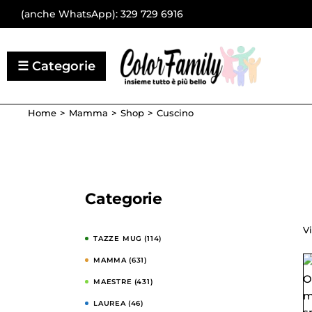
(anche WhatsApp):
329 729 6916
Home
Mamma
Shop
Cuscino
Categorie
Vi
TAZZE MUG
(114)
MAMMA
(631)
MAESTRE
(431)
LAUREA
(46)