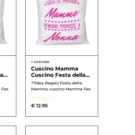
CUSCINO
Cuscino Mamma
la
Cuscino Festa della
o a
Mamma Solo le
??Idea Regalo Festa della
migliori mamme
 Fes
Mamma cuscino Mamma Fes
vengono prom...
€
12.95