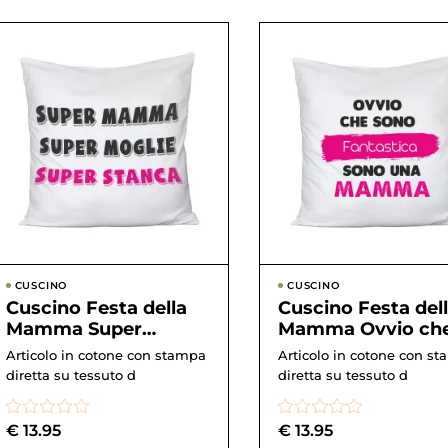
CUSCINO
CUSCINO
Cuscino Festa della
Cuscino Festa del
Mamma Super
Mamma Ovvio ch
Mamma Super Moglie
sono fantastica, 
Articolo in cotone con stampa
Articolo in cotone con s
Super Stanca- happy
una Mamma –...
diretta su tessuto d
diretta su tessuto d
moth...
€
13.95
€
13.95