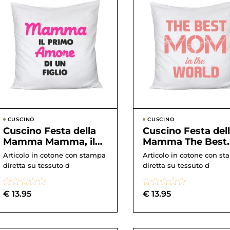
CUSCINO
CUSCINO
Cuscino Festa della
Cuscino Festa del
Mamma Mamma, il
Mamma The Best
primo amore di un
Mom in the world 
Articolo in cotone con stampa
Articolo in cotone con s
figlio – happy ...
mamma miglio...
diretta su tessuto d
diretta su tessuto d
€
13.95
€
13.95