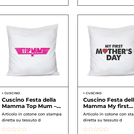
CUSCINO
CUSCINO
Cuscino Festa della
Cuscino Festa del
Mamma Top Mum –
Mamma My first
parody – happy
Mother’s Day – La
Articolo in cotone con stampa
Articolo in cotone con s
mother&#8217...
mia prima ...
diretta su tessuto d
diretta su tessuto d