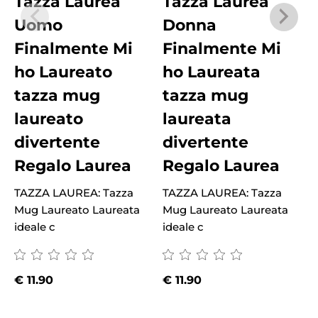
Tazza Laurea
Tazza Laurea
Uomo
Donna
Finalmente Mi
Finalmente Mi
ho Laureato
ho Laureata
tazza mug
tazza mug
laureato
laureata
divertente
divertente
Regalo Laurea
Regalo Laurea
TAZZA LAUREA: Tazza
TAZZA LAUREA: Tazza
Mug Laureato Laureata
Mug Laureato Laureata
T
ideale c
ideale c
M
i
€
11.90
€
11.90