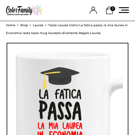
1
Home
Shop
Laurea
Tazza Laurea Uomo La fatica passa, la mia laurea in
Economia resta tazza mug laureato divertente Regalo Laurea