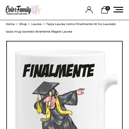
0
Home
Shop
Laurea
Tazza Laurea Uomo Finalmente Mi ho Laureato
tazza mug laureato divertente Regalo Laurea