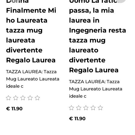
Donna
Uomo La fatica
Finalmente Mi
passa, la mia
ho Laureata
laurea in
tazza mug
Ingegneria resta
laureata
tazza mug
divertente
laureato
Regalo Laurea
divertente
Regalo Laurea
TAZZA LAUREA: Tazza
Mug Laureato Laureata
TAZZA LAUREA: Tazza
T
ideale c
Mug Laureato Laureata
M
ideale c
i
€
11.90
€
11.90