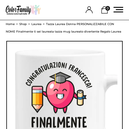
0
Home
Shop
Laurea
Tazza Laurea Donna PERSONALIZZABILE CON
NOME Finalmente ti sei laureata tazza mug laureato divertente Regalo Laurea