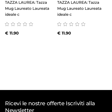
TAZZA LAUREA: Tazza
TAZZA LAUREA: Tazza
Mug Laureato Laureata
Mug Laureato Laureata
T
ideale c
ideale c
M
i
€
11.90
€
11.90
Ricevi le nostre offerte Iscriviti alla
Newsletter