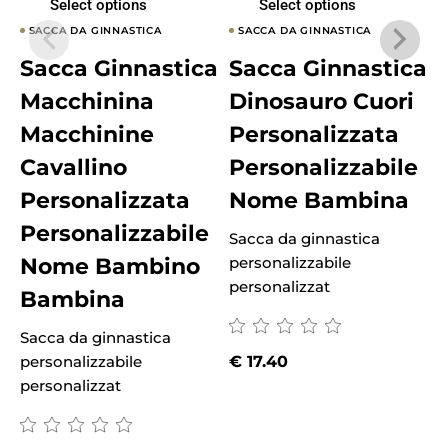
Select options
Select options
SACCA DA GINNASTICA
SACCA DA GINNASTICA
Sacca Ginnastica
Sacca Ginnastica
Macchinina
Dinosauro Cuori
Macchinine
Personalizzata
Cavallino
Personalizzabile
Personalizzata
Nome Bambina
Personalizzabile
Sacca da ginnastica
S
Nome Bambino
personalizzabile
p
personalizzat
p
Bambina
Sacca da ginnastica
personalizzabile
€
17.40
personalizzat