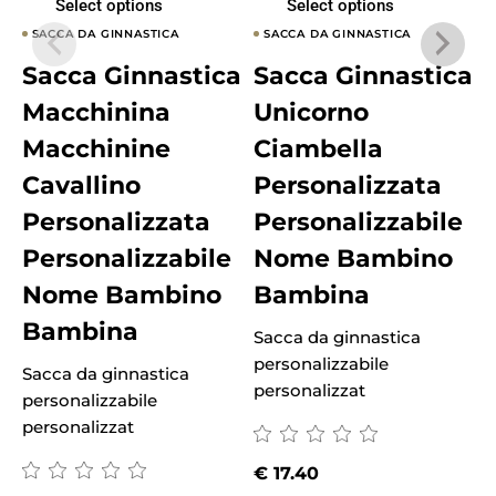
Select options
Select options
SACCA DA GINNASTICA
SACCA DA GINNASTICA
Sacca Ginnastica
Sacca Ginnastica
Macchinina
Unicorno
Macchinine
Ciambella
Cavallino
Personalizzata
Personalizzata
Personalizzabile
Personalizzabile
Nome Bambino
S
Nome Bambino
Bambina
p
p
Bambina
Sacca da ginnastica
personalizzabile
Sacca da ginnastica
personalizzat
personalizzabile
personalizzat
€
17.40