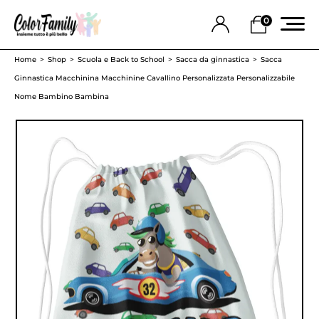
0
Home
Shop
Scuola e Back to School
Sacca da ginnastica
Sacca
Ginnastica Macchinina Macchinine Cavallino Personalizzata Personalizzabile
Nome Bambino Bambina