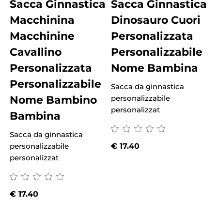
Sacca Ginnastica
Sacca Ginnastica
Macchinina
Dinosauro Cuori
Macchinine
Personalizzata
Cavallino
Personalizzabile
Personalizzata
Nome Bambina
Personalizzabile
Sacca da ginnastica
S
Nome Bambino
personalizzabile
p
personalizzat
p
Bambina
Sacca da ginnastica
personalizzabile
€
17.40
personalizzat
€
17.40