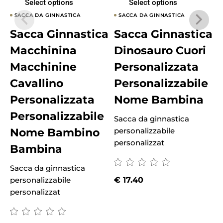
Select options
Select options
SACCA DA GINNASTICA
SACCA DA GINNASTICA
Sacca Ginnastica
Sacca Ginnastica
Macchinina
Dinosauro Cuori
Macchinine
Personalizzata
Cavallino
Personalizzabile
Personalizzata
Nome Bambina
Personalizzabile
Sacca da ginnastica
S
Nome Bambino
personalizzabile
p
personalizzat
p
Bambina
Sacca da ginnastica
personalizzabile
€
17.40
personalizzat