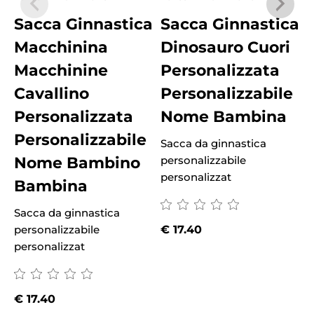
Sacca Ginnastica
Sacca Ginnastica
Macchinina
Dinosauro Cuori
Macchinine
Personalizzata
Cavallino
Personalizzabile
Personalizzata
Nome Bambina
Personalizzabile
Sacca da ginnastica
S
Nome Bambino
personalizzabile
p
personalizzat
p
Bambina
Sacca da ginnastica
personalizzabile
€
17.40
personalizzat
€
17.40