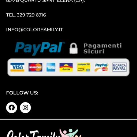
8/A-B QUARTU SANT′ ELENA (CA).
TEL.
329 729 6916
INFO@COLORFAMILY.IT
FOLLOW US: