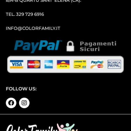
8/A-B QUARTU SANT′ ELENA (CA).
TEL.
329 729 6916
INFO@COLORFAMILY.IT
FOLLOW US: