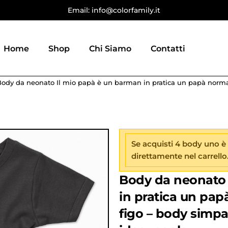
Email: info@colorfamily.it
Home
Shop
Chi Siamo
Contatti
ody da neonato Il mio papà è un barman in pratica un papà normale
Se acquisti 4 body uno è
direttamente nel carrello
Body da neonato 
in pratica un pa
figo – body simpat