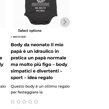
Select options
Select options
MESTIERI
MESTIERI
Body da neonato Il mio
Body da neonat
papà è un idraulico in
papà è un atlet
e
pratica un papà normale
un papà norma
dy
ma molto più figo – body
molto più figo 
simpatici e divertenti –
simpatici e dive
sport – idea regalo
sport – idea re
alo
Questo body è un ottimo regalo
Questo body è un 
per festeggiare la
per festeggiare la