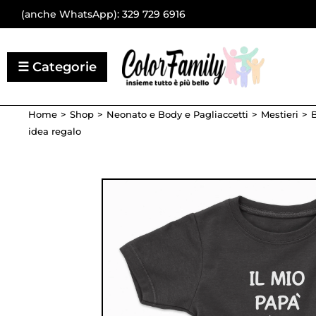
(anche WhatsApp):
329 729 6916
Home
Shop
Neonato e Body e Pagliaccetti
Mestieri
B
idea regalo