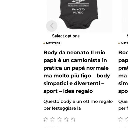
Select options
MESTIERI
MES
Body da neonato Il mio
Bod
papà è un camionista in
pap
pratica un papà normale
pra
ma molto più figo – body
ma 
simpatici e divertenti –
sim
sport – idea regalo
spo
Questo body è un ottimo regalo
Ques
per festeggiare la
per 