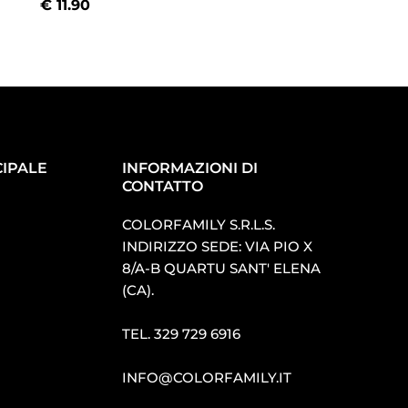
€
11.90
€
11.90
IPALE
INFORMAZIONI DI
CONTATTO
COLORFAMILY S.R.L.S.
INDIRIZZO SEDE: VIA PIO X
8/A-B QUARTU SANT′ ELENA
(CA).
TEL.
329 729 6916
INFO@COLORFAMILY.IT