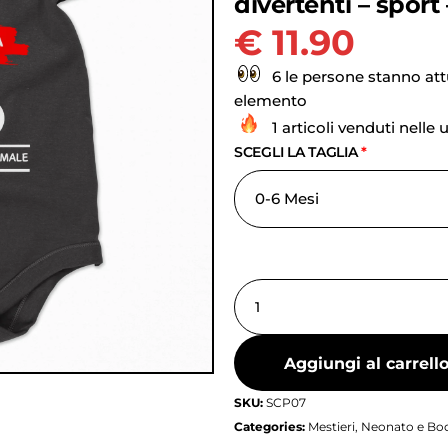
divertenti – sport
€
11.90
6 le persone stanno at
elemento
1 articoli venduti nelle 
SCEGLI LA TAGLIA
*
Aggiungi al carrell
SKU:
SCP07
Categories:
Mestieri
,
Neonato e Bod