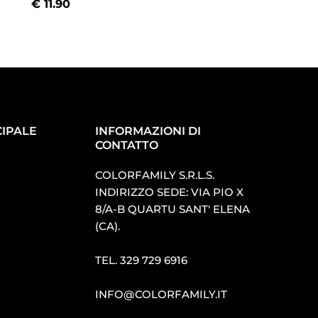
€
11.90
€
11.90
IPALE
INFORMAZIONI DI
CONTATTO
COLORFAMILY S.R.L.S.
INDIRIZZO SEDE: VIA PIO X
8/A-B QUARTU SANT′ ELENA
(CA).
TEL.
329 729 6916
INFO@COLORFAMILY.IT