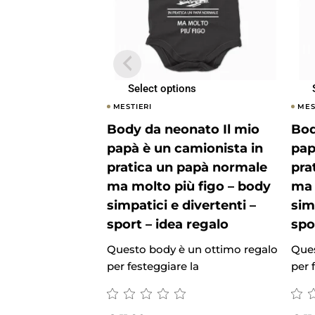
Select options
MESTIERI
MES
Body da neonato Il mio
Bod
papà è un camionista in
pap
pratica un papà normale
pra
ma molto più figo – body
ma 
simpatici e divertenti –
sim
sport – idea regalo
spo
Questo body è un ottimo regalo
Ques
per festeggiare la
per 