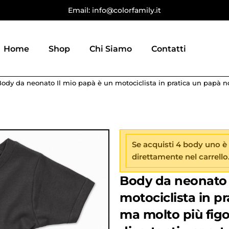
Email: info@colorfamily.it
Home
Shop
Chi Siamo
Contatti
ody da neonato Il mio papà è un motociclista in pratica un papà no
Se acquisti 4 body uno è
direttamente nel carrello
Body da neonato 
motociclista in p
ma molto più figo