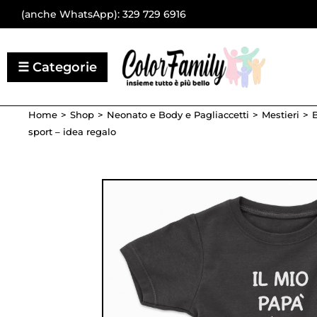
(anche WhatsApp):
329 729 6916
Home
Shop
Neonato e Body e Pagliaccetti
Mestieri
B
sport – idea regalo