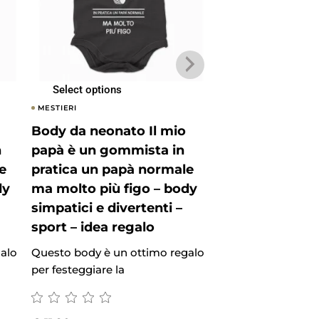
Select options
Select options
MESTIERI
MESTIERI
Body da neonato Il mio
Body da neonat
n
papà è un gommista in
papà è un idrau
e
pratica un papà normale
pratica un pap
dy
ma molto più figo – body
ma molto più f
simpatici e divertenti –
simpatici e dive
sport – idea regalo
sport – idea re
alo
Questo body è un ottimo regalo
Questo body è un 
per festeggiare la
per festeggiare la