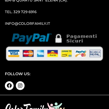
8/A-B QUARTU SANT′ ELENA (CA).
TEL.
329 729 6916
INFO@COLORFAMILY.IT
FOLLOW US: