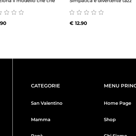
ziona il modello che che
Simpatica e divertente tazz
.90
€
12.90
CATEGORIE
MENU PRINC
San Valentino
Home Page
Mamma
Shop
Papà
Chi Siamo