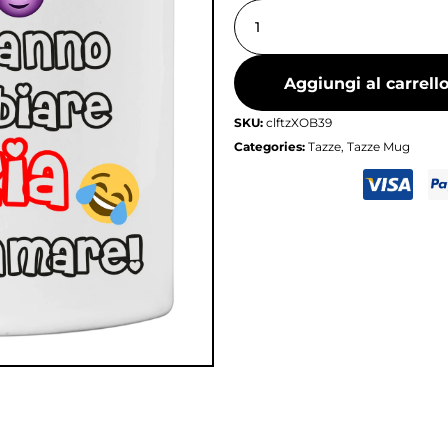
Aggiungi al carrell
SKU:
clftzXOB39
Categories:
Tazze
,
Tazze Mug