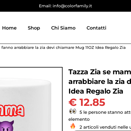
Email: info@colorfamily.it
Home
Shop
Chi Siamo
Contatti
fanno arrabbiare la zia devi chiamare Mug 11OZ Idea Regalo Zia
Tazza Zia se mam
arrabbiare la zia
Idea Regalo Zia
€
12.85
5 le persone stanno at
elemento
2 articoli venduti nelle