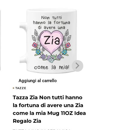
Aggiungi al carrello
Aggiungi al carrel
TAZZE
TAZZE
Tazza Zia Non tutti hanno
Tazza Zia Che
la fortuna di avere una Zia
sarebbe senza 
come la mia Mug 11OZ Idea
11OZ Idea Rega
Regalo Zia
TAZZA MUG IN CE