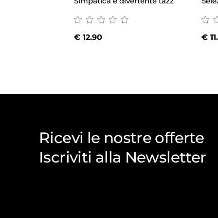
Simpatica e divertente tazz
Sele
€
12.90
€
11
Ricevi le nostre offerte
Iscriviti alla Newsletter