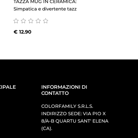
Simpatica e divert
TAZZA MUG IN CERAMICA:
Simpatica e divertente tazz
€
12.90
€
12.90
IPALE
INFORMAZIONI DI
CONTATTO
COLORFAMILY S.R.L.S.
INDIRIZZO SEDE: VIA PIO X
8/A-B QUARTU SANT′ ELENA
(CA).