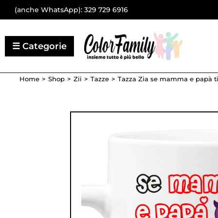
(anche WhatsApp):
329 729 6916
Home
Shop
Zii
Tazze
Tazza Zia se mamma e papà ti 