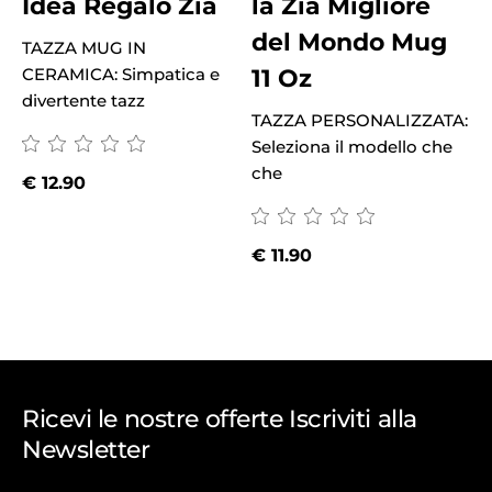
Idea Regalo Zia
la Zia Migliore
del Mondo Mug
TAZZA MUG IN
T
11 Oz
CERAMICA: Simpatica e
C
divertente tazz
d
TAZZA PERSONALIZZATA:
Seleziona il modello che
che
€
12.90
€
11.90
Ricevi le nostre offerte Iscriviti alla
Newsletter