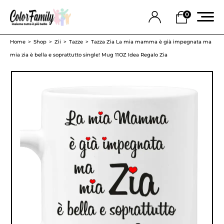
0
Home
Shop
Zii
Tazze
Tazza Zia La mia mamma è già impegnata ma
mia zia è bella e soprattutto single! Mug 11OZ Idea Regalo Zia