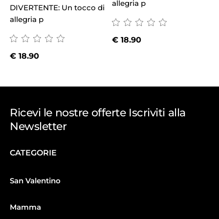
allegria p
a
DIVERTENTE: Un tocco di
allegria p
€
18.90
€
18.90
Ricevi le nostre offerte Iscriviti alla
Newsletter
CATEGORIE
San Valentino
Mamma