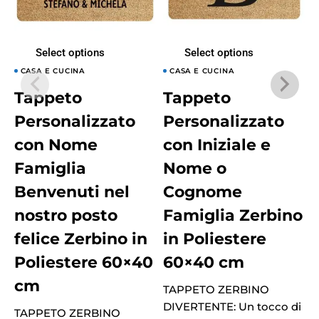
Select options
Select options
CASA E CUCINA
CASA E CUCINA
Tappeto
Tappeto
Personalizzato
Personalizzato
con Nome
con Iniziale e
Famiglia
Nome o
Benvenuti nel
Cognome
nostro posto
Famiglia Zerbino
felice Zerbino in
in Poliestere
Poliestere 60×40
60×40 cm
cm
TAPPETO ZERBINO
DIVERTENTE: Un tocco di
D
TAPPETO ZERBINO