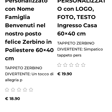
Personalizzato
PERSONALIZZAT
con Nome
O con LOGO,
Famiglia
FOTO, TESTO
Benvenuti nel
Ingresso Casa
nostro posto
60×40 cm
felice Zerbino in
TAPPETO ZERBINO
Poliestere 60×40
DIVERTENTE: Simpatico
tappeto pers
cm
D
TAPPETO ZERBINO
a
DIVERTENTE: Un tocco di
€
19.90
allegria p
€
18.90