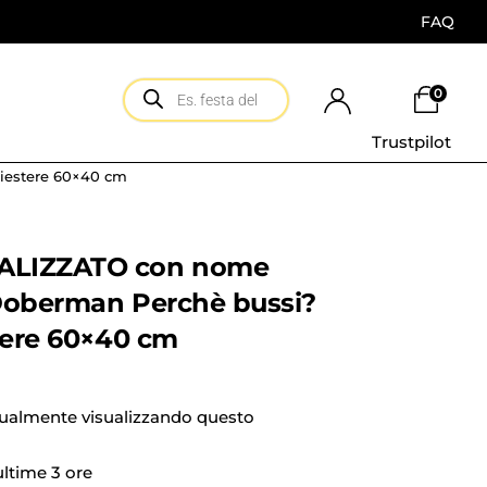
FAQ
0
Trustpilot
iestere 60×40 cm
ALIZZATO con nome
Doberman Perchè bussi?
tere 60×40 cm
tualmente visualizzando questo
 ultime 3 ore