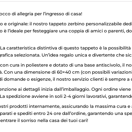
occo di allegria per l’ingresso di casa!
o e originale: il nostro tappeto zerbino personalizzabile ded
è l’ideale per festeggiare una coppia di amici o parenti, do
La caratteristica distintiva di questo tappeto è la possibilit
fica selezionata. Un’idea regalo unica e divertente che sicu
con cura in poliestere e dotato di una base antiscivolo, il 
tà. Con una dimensione di 60×40 cm (con possibili variazioni)
 di domande o esigenze, il nostro servizio clienti è sempre a 
enzione ai dettagli inizia dall’imballaggio. Ogni ordine vien
a spedizione avviene in soli 2-4 giorni lavorativi, garantend
stri prodotti internamente, assicurando la massima cura e a
parati e spediti entro 24 ore dall’ordine, garantendo una spedi
ntrare il sorriso nella casa dei tuoi cari!