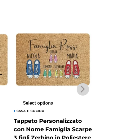
Select options
Aggiungi al carrel
CASA E CUCINA
CASA E CUCINA
o
Tappeto Personalizzato
Tappeto divert
con Nome Famiglia Scarpe
Bastava una c
3 figli Zerbino in Poliestere
Zerbino in Poli