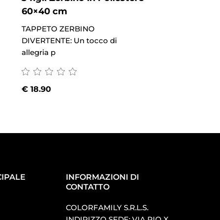
60×40 cm
60×40 cm
TAPPETO ZERBINO
TAPPETO ZERBIN
DIVERTENTE: Un tocco di
DIVERTENTE: Un t
allegria p
allegria p
€
18.90
€
18.90
IPALE
INFORMAZIONI DI
CONTATTO
COLORFAMILY S.R.L.S.
INDIRIZZO SEDE: VIA PIO X