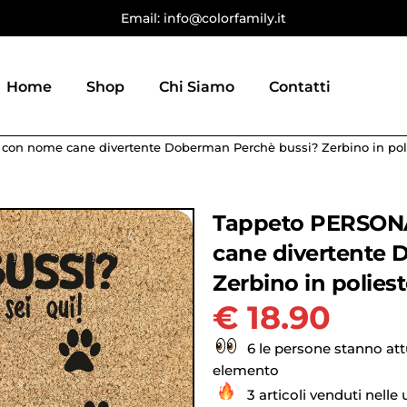
Email: info@colorfamily.it
Home
Shop
Chi Siamo
Contatti
n nome cane divertente Doberman Perchè bussi? Zerbino in pol
Tappeto PERSON
cane divertente 
Zerbino in polies
€
18.90
6 le persone stanno at
elemento
3 articoli venduti nelle