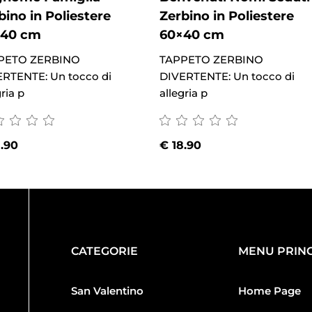
bino in Poliestere
Zerbino in Poliestere
×40 cm
60×40 cm
PETO ZERBINO
TAPPETO ZERBINO
ERTENTE: Un tocco di
DIVERTENTE: Un tocco di
gria p
allegria p
.90
€
18.90
CATEGORIE
MENU PRINC
San Valentino
Home Page