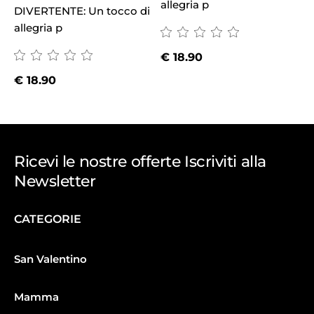
allegria p
a
DIVERTENTE: Un tocco di
allegria p
€
18.90
€
18.90
Ricevi le nostre offerte Iscriviti alla
Newsletter
CATEGORIE
San Valentino
Mamma