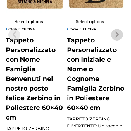
Select options
Select options
CASA E CUCINA
CASA E CUCINA
Tappeto
Tappeto
Personalizzato
Personalizzato
con Nome
con Iniziale e
Famiglia
Nome o
Benvenuti nel
Cognome
nostro posto
Famiglia Zerbino
felice Zerbino in
in Poliestere
Poliestere 60×40
60×40 cm
cm
TAPPETO ZERBINO
DIVERTENTE: Un tocco di
D
TAPPETO ZERBINO