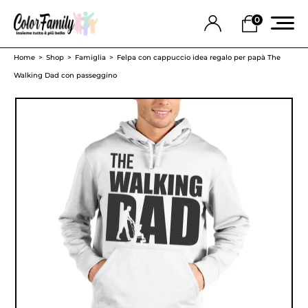
0
Home
Shop
Famiglia
Felpa con cappuccio idea regalo per papà The
Walking Dad con passeggino