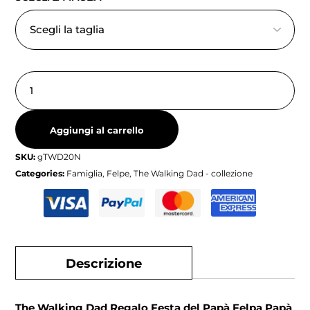
Aggiungi al carrello
SKU:
gTWD20N
Categories:
Famiglia
,
Felpe
,
The Walking Dad - collezione
Descrizione
The Walking Dad Regalo Festa del Papà Felpa Papà