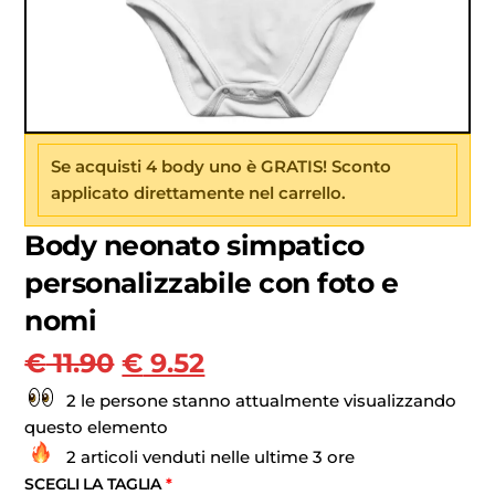
Se acquisti 4 body uno è GRATIS! Sconto
applicato direttamente nel carrello.
Body neonato simpatico
personalizzabile con foto e
nomi
€
11.90
€
9.52
2 le persone stanno attualmente visualizzando
questo elemento
2 articoli venduti nelle ultime 3 ore
SCEGLI LA TAGLIA
*