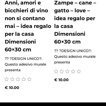
Anni, amori e
Zampe – cane –
bicchieri di vino
gatto – love –
non si contano
idea regalo per
mai – idea regalo
la casa
per la casa
Dimensioni
Dimensioni
60×30 cm
60×30 cm
?? ?DESIGN UNICO?:
?
Questo adesivo murale
Q
?? ?DESIGN UNICO?:
presenta
p
Questo adesivo murale
presenta
€
10.00
€
10.00