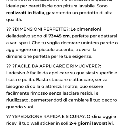
ideale per pareti liscie con pittura lavabile. Sono
realizzati in Italia
, garantendo un prodotto di alta
qualità.
?? ?DIMENSIONI PERFETTE?: Le dimensioni
delladesivo sono di
73×45 cm
, perfette per adattarsi
a vari spazi. Che tu voglia decorare unintera parete o
aggiungere un piccolo accento, troverai la
dimensione perfetta per le tue esigenze.
?? ?FACILE DA APPLICARE E RIMUOVERE?:
Ladesivo è facile da applicare su qualsiasi superficie
liscia e pulita. Basta staccare e attaccare, senza
bisogno di colla o attrezzi. Inoltre, può essere
facilmente rimosso senza lasciare residui e
riutilizzato, permettendoti di cambiare il tuo decoro
quando vuoi.
?? ?SPEDIZIONE RAPIDA E SICURA?: Ordina oggi e
ricevi il tuo wall sticker in soli
2-4 giorni lavorativi
.