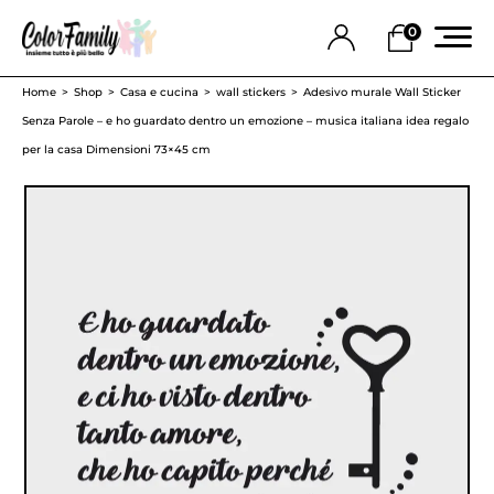
0
Home
Shop
Casa e cucina
wall stickers
Adesivo murale Wall Sticker
Senza Parole – e ho guardato dentro un emozione – musica italiana idea regalo
per la casa Dimensioni 73×45 cm