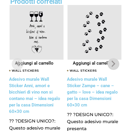
Prodotti correlati
Aggiungi al carrello
Aggiungi al carrello
WALL STICKERS
WALL STICKERS
W
Adesivo murale Wall
Adesivo murale Wall
Ad
Sticker Anni, amori e
Sticker Zampe – cane –
Sti
bicchieri di vino non si
gatto – love – idea regalo
hav
contano mai – idea regalo
per la casa Dimensioni
reg
per la casa Dimensioni
60×30 cm
Di
60×30 cm
?? ?DESIGN UNICO?:
??
?? ?DESIGN UNICO?:
Questo adesivo murale
Qu
Questo adesivo murale
presenta
pr