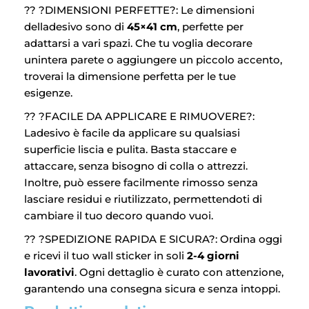
?? ?DIMENSIONI PERFETTE?: Le dimensioni
delladesivo sono di
45×41 cm
, perfette per
adattarsi a vari spazi. Che tu voglia decorare
unintera parete o aggiungere un piccolo accento,
troverai la dimensione perfetta per le tue
esigenze.
?? ?FACILE DA APPLICARE E RIMUOVERE?:
Ladesivo è facile da applicare su qualsiasi
superficie liscia e pulita. Basta staccare e
attaccare, senza bisogno di colla o attrezzi.
Inoltre, può essere facilmente rimosso senza
lasciare residui e riutilizzato, permettendoti di
cambiare il tuo decoro quando vuoi.
?? ?SPEDIZIONE RAPIDA E SICURA?: Ordina oggi
e ricevi il tuo wall sticker in soli
2-4 giorni
lavorativi
. Ogni dettaglio è curato con attenzione,
garantendo una consegna sicura e senza intoppi.