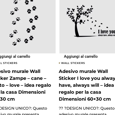
giungi al carrello
Aggiungi al carrello
L STICKERS
WALL STICKERS
sivo murale Wall
Adesivo murale Wall
cker Zampe – cane –
Sticker I love you alwa
to – love – idea regalo
have, always will – idea
 la casa Dimensioni
regalo per la casa
×30 cm
Dimensioni 60×30 cm
?DESIGN UNICO?: Questo
?? ?DESIGN UNICO?: Questo
ivo murale presenta
adesivo murale presenta