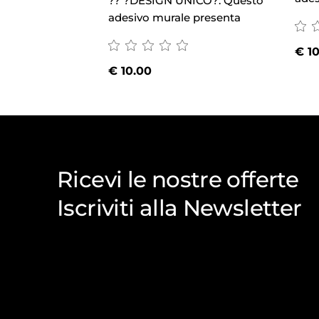
?? ?DESIGN UNICO?: Questo
adesivo murale presenta
€
10
€
10.00
Ricevi le nostre offerte
Iscriviti alla Newsletter