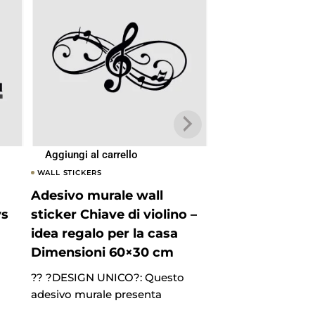
Aggiungi al carrello
Aggiungi al carrel
WALL STICKERS
WALL STICKERS
Adesivo murale wall
Adesivo murale
ys
sticker Chiave di violino –
sticker Buonan
idea regalo per la casa
Notte – luna – 
Dimensioni 60×30 cm
per la casa Di
60×30 cm
?? ?DESIGN UNICO?: Questo
adesivo murale presenta
?? ?DESIGN UNICO
adesivo murale pr