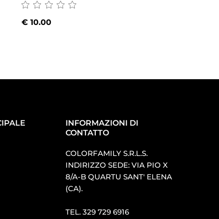
€
10.00
€
10.00
IPALE
INFORMAZIONI DI
CONTATTO
COLORFAMILY S.R.L.S.
INDIRIZZO SEDE: VIA PIO X
8/A-B QUARTU SANT′ ELENA
(CA).
TEL.
329 729 6916