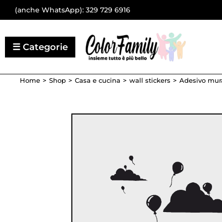
(anche WhatsApp):
329 729 6916
Home
Shop
Casa e cucina
wall stickers
Adesivo mura