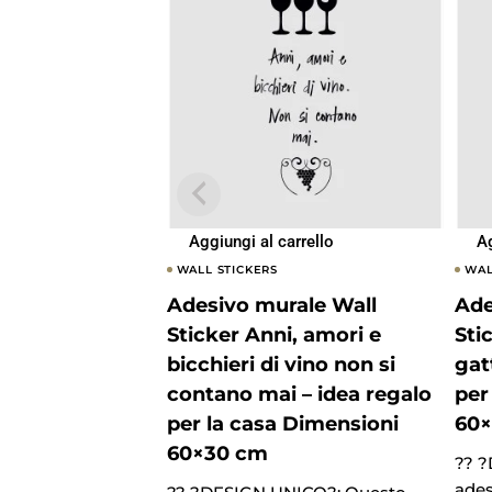
Aggiungi al carrello
Ag
WALL STICKERS
WAL
Adesivo murale Wall
Ade
Sticker Anni, amori e
Sti
bicchieri di vino non si
gat
contano mai – idea regalo
per
per la casa Dimensioni
60
60×30 cm
?? 
ades