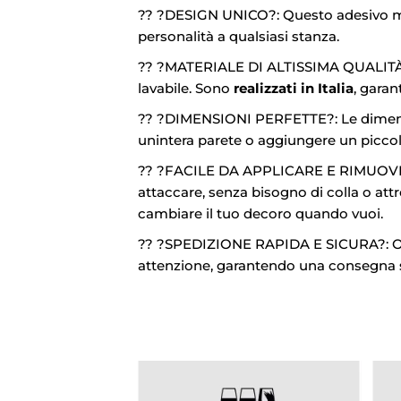
?? ?DESIGN UNICO?: Questo adesivo mura
personalità a qualsiasi stanza.
?? ?MATERIALE DI ALTISSIMA QUALITÀ?: 
lavabile. Sono
realizzati in Italia
, garan
?? ?DIMENSIONI PERFETTE?: Le dimensi
unintera parete o aggiungere un piccol
?? ?FACILE DA APPLICARE E RIMUOVERE?: 
attaccare, senza bisogno di colla o attr
cambiare il tuo decoro quando vuoi.
?? ?SPEDIZIONE RAPIDA E SICURA?: Ordin
attenzione, garantendo una consegna s