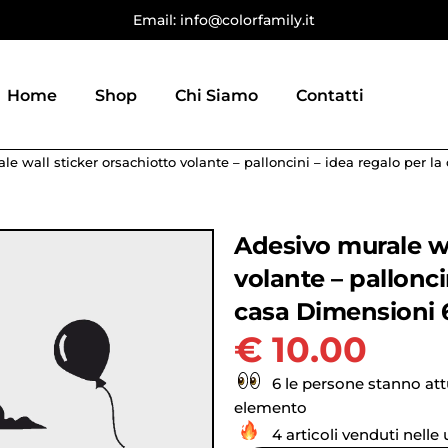
Email: info@colorfamily.it
Home
Shop
Chi Siamo
Contatti
le wall sticker orsachiotto volante – palloncini – idea regalo per 
Adesivo murale wa
volante – pallonci
casa Dimensioni
€
10.00
6 le persone stanno at
elemento
4 articoli venduti nelle