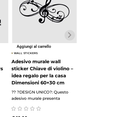
Aggiungi al carrello
Aggiungi al carrel
WALL STICKERS
WALL STICKERS
Adesivo murale wall
Adesivo murale
ys
sticker Chiave di violino –
sticker Buonan
idea regalo per la casa
Notte – luna – 
Dimensioni 60×30 cm
per la casa Di
60×30 cm
?? ?DESIGN UNICO?: Questo
adesivo murale presenta
?? ?DESIGN UNICO
adesivo murale pr