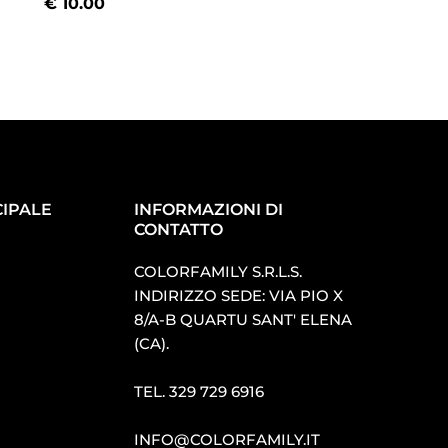
€
10.00
€
10.00
IPALE
INFORMAZIONI DI
CONTATTO
COLORFAMILY S.R.L.S.
INDIRIZZO SEDE: VIA PIO X
8/A-B QUARTU SANT′ ELENA
(CA).
TEL.
329 729 6916
INFO@COLORFAMILY.IT