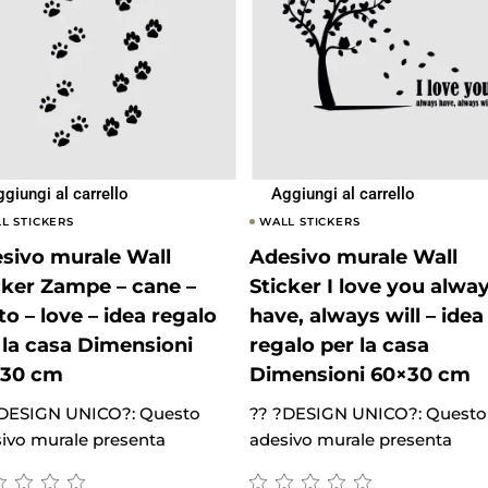
giungi al carrello
Aggiungi al carrello
L STICKERS
WALL STICKERS
sivo murale Wall
Adesivo murale Wall
cker Zampe – cane –
Sticker I love you alwa
to – love – idea regalo
have, always will – idea
 la casa Dimensioni
regalo per la casa
×30 cm
Dimensioni 60×30 cm
?DESIGN UNICO?: Questo
?? ?DESIGN UNICO?: Questo
ivo murale presenta
adesivo murale presenta