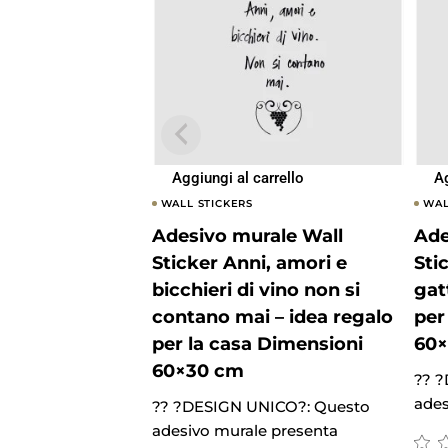
Aggiungi al carrello
Ag
WALL STICKERS
WAL
Adesivo murale Wall
Ade
Sticker Anni, amori e
Sti
bicchieri di vino non si
gat
contano mai – idea regalo
per
per la casa Dimensioni
60
60×30 cm
?? 
ades
?? ?DESIGN UNICO?: Questo
adesivo murale presenta