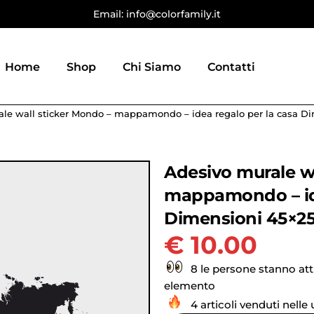
Email: info@colorfamily.it
Home
Shop
Chi Siamo
Contatti
ale wall sticker Mondo – mappamondo – idea regalo per la casa D
Adesivo murale wa
mappamondo – ide
Dimensioni 45×2
€
10.00
8 le persone stanno at
elemento
4 articoli venduti nelle