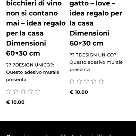
bicchieri di vino
gatto – love –
non si contano
idea regalo per
mai – idea regalo
la casa
per la casa
Dimensioni
Dimensioni
60×30 cm
60×30 cm
?? ?DESIGN UNICO?:
?
Questo adesivo murale
Q
?? ?DESIGN UNICO?:
presenta
p
Questo adesivo murale
presenta
€
10.00
€
10.00