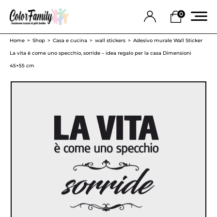
0
Home
Shop
Casa e cucina
wall stickers
Adesivo murale Wall Sticker
La vita è come uno specchio, sorride – idea regalo per la casa Dimensioni
45×55 cm