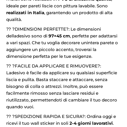
ideale per pareti liscie con pittura lavabile. Sono
realizzati in Italia
, garantendo un prodotto di alta
qualità.
?? ?DIMENSIONI PERFETTE?: Le dimensioni
delladesivo sono di
97×45 cm
, perfette per adattarsi
a vari spazi. Che tu voglia decorare unintera parete o
aggiungere un piccolo accento, troverai la
dimensione perfetta per le tue esigenze.
?? ?FACILE DA APPLICARE E RIMUOVERE?:
Ladesivo è facile da applicare su qualsiasi superficie
liscia e pulita. Basta staccare e attaccare, senza
bisogno di colla o attrezzi. Inoltre, può essere
facilmente rimosso senza lasciare residui e
riutilizzato, permettendoti di cambiare il tuo decoro
quando vuoi.
?? ?SPEDIZIONE RAPIDA E SICURA?: Ordina oggi e
ricevi il tuo wall sticker in soli
2-4 giorni lavorativi
.