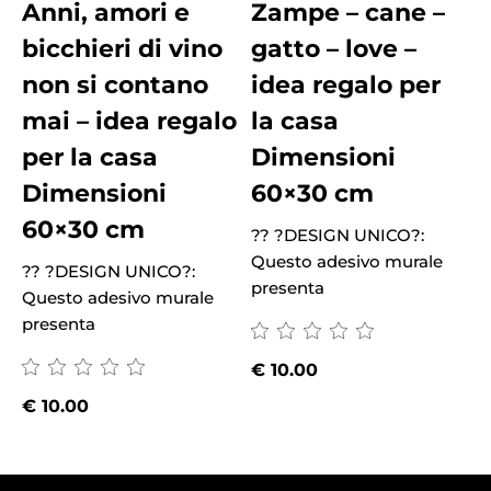
Anni, amori e
Zampe – cane –
bicchieri di vino
gatto – love –
non si contano
idea regalo per
mai – idea regalo
la casa
per la casa
Dimensioni
Dimensioni
60×30 cm
60×30 cm
?? ?DESIGN UNICO?:
?
Questo adesivo murale
Q
?? ?DESIGN UNICO?:
presenta
p
Questo adesivo murale
presenta
€
10.00
€
10.00