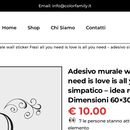
Email: info@colorfamily.it
Home
Shop
Chi Siamo
Contatti
le wall sticker Frasi all you need is love is all you need – adesivo
Adesivo murale wal
need is love is al
simpatico – idea 
Dimensioni 60×3
€
10.00
7 le persone stanno at
elemento