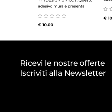
?? ?DESIGN UNICO?: Questo
adesivo murale presenta
€
10
€
10.00
Ricevi le nostre offerte
Iscriviti alla Newsletter