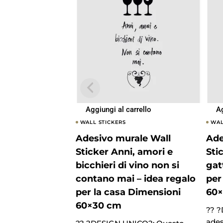
Aggiungi al carrello
Ag
WALL STICKERS
WAL
Adesivo murale Wall
Ade
Sticker Anni, amori e
Sti
bicchieri di vino non si
gat
contano mai – idea regalo
per
per la casa Dimensioni
60
60×30 cm
?? 
ades