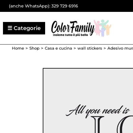
(anche WhatsApp):
329 729 6916
Home
Shop
Casa e cucina
wall stickers
Adesivo mura