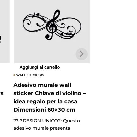
Aggiungi al carrello
Aggiungi al carrel
WALL STICKERS
WALL STICKERS
Adesivo murale wall
Adesivo murale
ys
sticker Chiave di violino –
sticker Buonan
idea regalo per la casa
Notte – luna – 
Dimensioni 60×30 cm
per la casa Di
60×30 cm
?? ?DESIGN UNICO?: Questo
adesivo murale presenta
?? ?DESIGN UNICO
adesivo murale pr