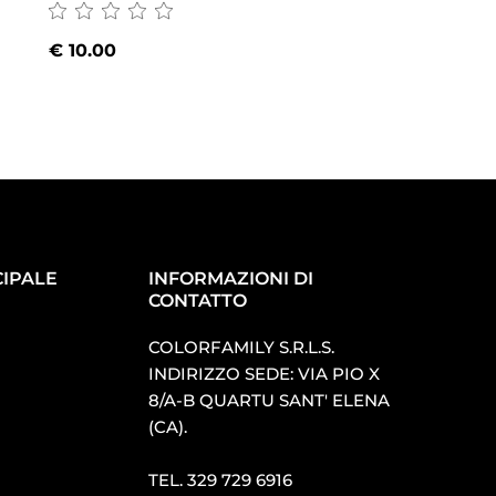
€
10.00
€
10.00
IPALE
INFORMAZIONI DI
CONTATTO
COLORFAMILY S.R.L.S.
INDIRIZZO SEDE: VIA PIO X
8/A-B QUARTU SANT′ ELENA
(CA).
TEL.
329 729 6916