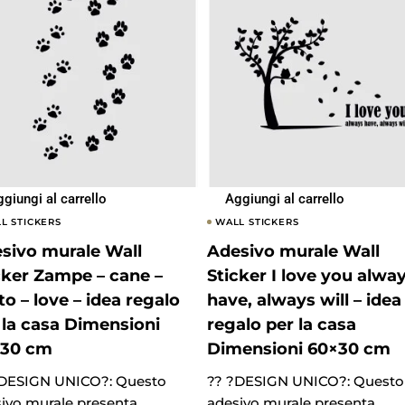
giungi al carrello
Aggiungi al carrello
L STICKERS
WALL STICKERS
sivo murale Wall
Adesivo murale Wall
cker Zampe – cane –
Sticker I love you alwa
to – love – idea regalo
have, always will – idea
 la casa Dimensioni
regalo per la casa
×30 cm
Dimensioni 60×30 cm
?DESIGN UNICO?: Questo
?? ?DESIGN UNICO?: Questo
ivo murale presenta
adesivo murale presenta