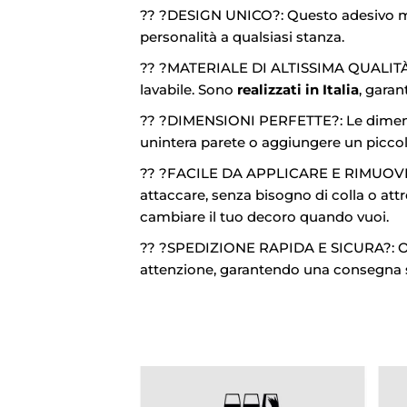
?? ?DESIGN UNICO?: Questo adesivo mura
personalità a qualsiasi stanza.
?? ?MATERIALE DI ALTISSIMA QUALITÀ?: 
lavabile. Sono
realizzati in Italia
, garan
?? ?DIMENSIONI PERFETTE?: Le dimensi
unintera parete o aggiungere un piccol
?? ?FACILE DA APPLICARE E RIMUOVERE?: 
attaccare, senza bisogno di colla o attr
cambiare il tuo decoro quando vuoi.
?? ?SPEDIZIONE RAPIDA E SICURA?: Ordin
attenzione, garantendo una consegna s