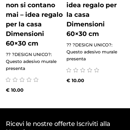
non si contano
idea regalo per
mai – idea regalo
la casa
per la casa
Dimensioni
Dimensioni
60×30 cm
60×30 cm
?? ?DESIGN UNICO?:
?
Questo adesivo murale
Q
?? ?DESIGN UNICO?:
presenta
p
Questo adesivo murale
presenta
€
10.00
€
10.00
Ricevi le nostre offerte Iscriviti alla