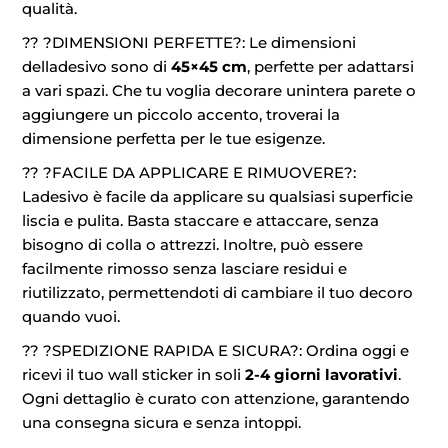
qualità.
?? ?DIMENSIONI PERFETTE?: Le dimensioni
delladesivo sono di
45×45 cm
, perfette per adattarsi
a vari spazi. Che tu voglia decorare unintera parete o
aggiungere un piccolo accento, troverai la
dimensione perfetta per le tue esigenze.
?? ?FACILE DA APPLICARE E RIMUOVERE?:
Ladesivo è facile da applicare su qualsiasi superficie
liscia e pulita. Basta staccare e attaccare, senza
bisogno di colla o attrezzi. Inoltre, può essere
facilmente rimosso senza lasciare residui e
riutilizzato, permettendoti di cambiare il tuo decoro
quando vuoi.
?? ?SPEDIZIONE RAPIDA E SICURA?: Ordina oggi e
ricevi il tuo wall sticker in soli
2-4 giorni lavorativi
.
Ogni dettaglio è curato con attenzione, garantendo
una consegna sicura e senza intoppi.