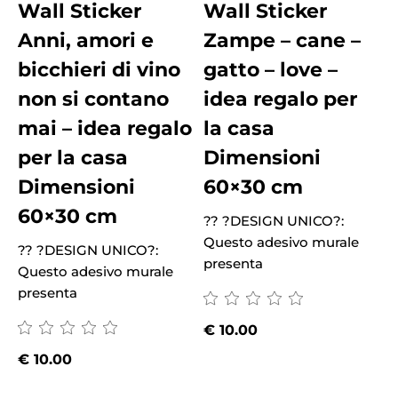
Wall Sticker
Wall Sticker
Anni, amori e
Zampe – cane –
bicchieri di vino
gatto – love –
non si contano
idea regalo per
mai – idea regalo
la casa
per la casa
Dimensioni
Dimensioni
60×30 cm
60×30 cm
?? ?DESIGN UNICO?:
?
Questo adesivo murale
Q
?? ?DESIGN UNICO?:
presenta
p
Questo adesivo murale
presenta
€
10.00
€
10.00