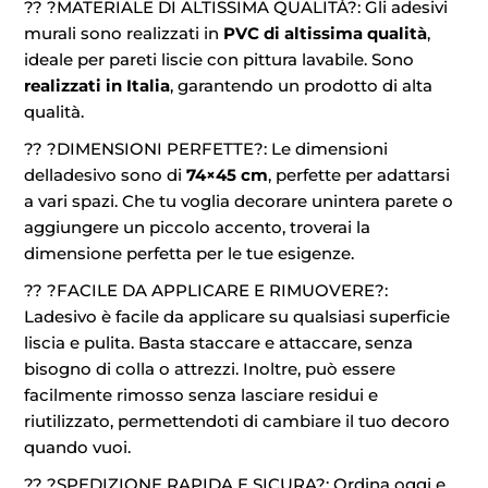
?? ?MATERIALE DI ALTISSIMA QUALITÀ?: Gli adesivi
murali sono realizzati in
PVC di altissima qualità
,
ideale per pareti liscie con pittura lavabile. Sono
realizzati in Italia
, garantendo un prodotto di alta
qualità.
?? ?DIMENSIONI PERFETTE?: Le dimensioni
delladesivo sono di
74×45 cm
, perfette per adattarsi
a vari spazi. Che tu voglia decorare unintera parete o
aggiungere un piccolo accento, troverai la
dimensione perfetta per le tue esigenze.
?? ?FACILE DA APPLICARE E RIMUOVERE?:
Ladesivo è facile da applicare su qualsiasi superficie
liscia e pulita. Basta staccare e attaccare, senza
bisogno di colla o attrezzi. Inoltre, può essere
facilmente rimosso senza lasciare residui e
riutilizzato, permettendoti di cambiare il tuo decoro
quando vuoi.
?? ?SPEDIZIONE RAPIDA E SICURA?: Ordina oggi e