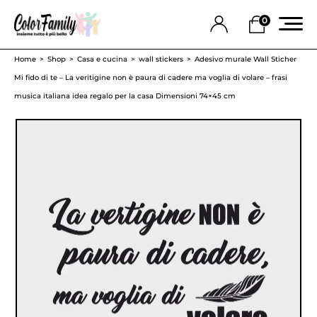
0
Home
Shop
Casa e cucina
wall stickers
Adesivo murale Wall Sticher
Mi fido di te – La veritigine non è paura di cadere ma voglia di volare – frasi
musica italiana idea regalo per la casa Dimensioni 74×45 cm