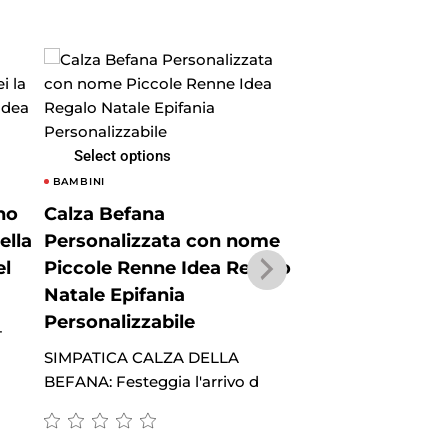
Select options
Select options
BAMBINI
BAMBINI
no
Calza Befana
Calza Befana
ella
Personalizzata con nome
Personalizzat
el
Piccole Renne Idea Regalo
Barretta Ciocc
Natale Epifania
Regalo Natale 
Personalizzabile
Personalizzabil
-
SIMPATICA CALZA DELLA
SIMPATICA CALZA
BEFANA: Festeggia l'arrivo d
BEFANA: Festeggia 