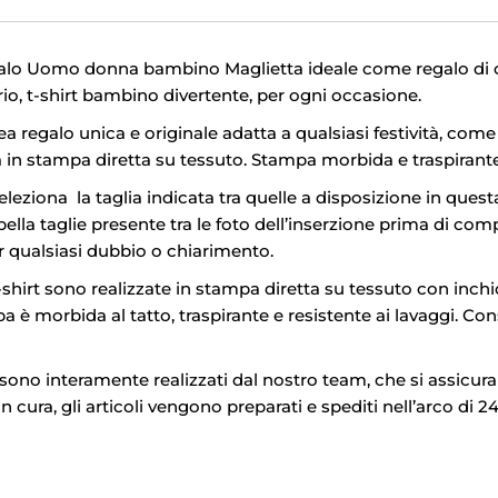
alo Uomo donna bambino Maglietta ideale come regalo di c
rio, t-shirt bambino divertente, per ogni occasione.
dea regalo unica e originale adatta a qualsiasi festività, com
a in stampa diretta su tessuto. Stampa morbida e traspirante
Seleziona la taglia indicata tra quelle a disposizione in questa
ella taglie presente tra le foto dell’inserzione prima di comp
r qualsiasi dubbio o chiarimento.
t-shirt sono realizzate in stampa diretta su tessuto con inchio
 è morbida al tatto, traspirante e resistente ai lavaggi. Con
i sono interamente realizzati dal nostro team, che si assicura
ura, gli articoli vengono preparati e spediti nell’arco di 24 