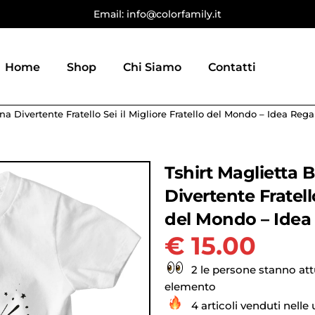
Email: info@colorfamily.it
Home
Shop
Chi Siamo
Contatti
 Divertente Fratello Sei il Migliore Fratello del Mondo – Idea Rega
Tshirt Maglietta
Divertente Fratello
del Mondo – Idea
€
15.00
2 le persone stanno at
elemento
4 articoli venduti nelle