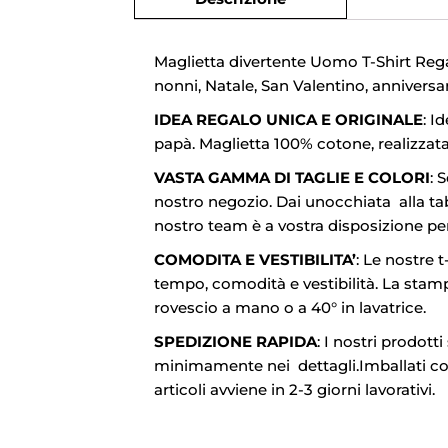
Maglietta divertente Uomo T-Shirt Reg
nonni, Natale, San Valentino, anniversa
IDEA REGALO UNICA E ORIGINALE
: I
papà. Maglietta 100% cotone, realizzat
VASTA GAMMA DI TAGLIE E COLORI
: 
nostro negozio. Dai unocchiata alla tab
nostro team è a vostra disposizione pe
COMODITA E VESTIBILITA’
: Le nostre 
tempo, comodità e vestibilità. La stampa
rovescio a mano o a 40° in lavatrice.
SPEDIZIONE RAPIDA
: I nostri prodott
minimamente nei dettagli.Imballati con c
articoli avviene in 2-3 giorni lavorativi.