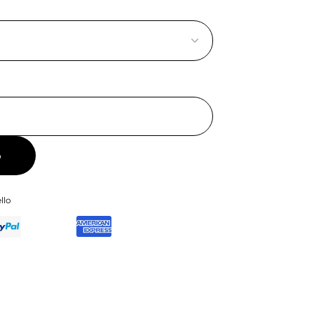
o
llo