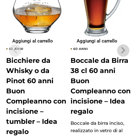
Aggiungi al carrello
Aggiungi al carrello
60 ANNI
60 ANNI
Bicchiere da
Boccale da Birra
Whisky o da
38 cl 60 anni
Pinot 60 anni
Buon
Buon
Compleanno con
Compleanno con
incisione – Idea
incisione –
regalo
tumbler – Idea
Boccale da birra inciso,
B
regalo
realizzato in vetro di al
r