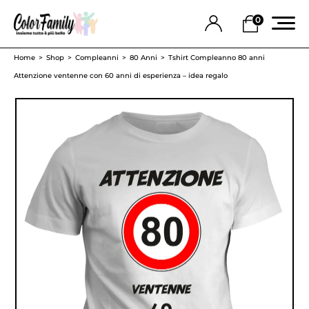
0
Home
Shop
Compleanni
80 Anni
Tshirt Compleanno 80 anni
Attenzione ventenne con 60 anni di esperienza – idea regalo