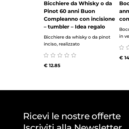
Bicchiere da Whisky o da
Boc
Pinot 60 anni Buon
ann
Compleanno con incisione
con
– tumbler – Idea regalo
Bocc
in ve
Bicchiere da whisky o da pinot
inciso, realizzato
€
14
€
12.85
Ricevi le nostre offerte
Iscriviti alla Newsletter