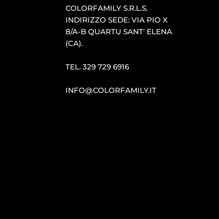
COLORFAMILY S.R.L.S.
INDIRIZZO SEDE: VIA PIO X
8/A-B QUARTU SANT′ ELENA
(CA).
TEL.
329 729 6916
INFO@COLORFAMILY.IT