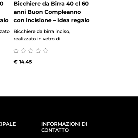
60
Bicchiere da Birra 40 cl 60
Calice Vino 50 
anni Buon Compleanno
Buon Complea
galo
con incisione – Idea regalo
incisione – tum
regalo
zzato
Bicchiere da birra inciso,
realizzato in vetro di
Calice vino inciso, 
vetro di alta qu
€
14.45
€
13.50
IPALE
INFORMAZIONI DI
CONTATTO