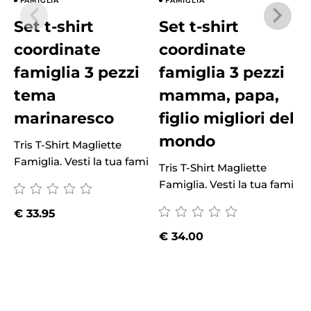
FAMIGLIA
FAMIGLIA
Set t-shirt
Set t-shirt
coordinate
coordinate
famiglia 3 pezzi
famiglia 3 pezzi
tema
mamma, papa,
marinaresco
figlio migliori del
mondo
Tris T-Shirt Magliette
Famiglia. Vesti la tua fami
Tris T-Shirt Magliette
T
Famiglia. Vesti la tua fami
F
€
33.95
€
34.00