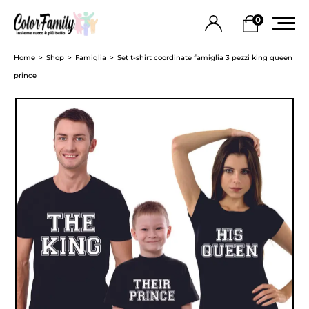
0
Home
Shop
Famiglia
Set t-shirt coordinate famiglia 3 pezzi king queen
prince