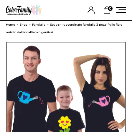
0
Home
Shop
Famiglia
Set t-shirt coordinate famiglia 3 pezzi figlio fiore
nutrito dall’innaffiatoio genitori