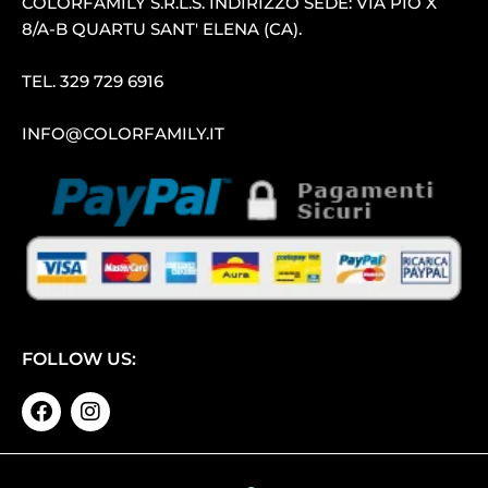
COLORFAMILY S.R.L.S. INDIRIZZO SEDE: VIA PIO X
8/A-B QUARTU SANT′ ELENA (CA).
TEL.
329 729 6916
INFO@COLORFAMILY.IT
FOLLOW US: