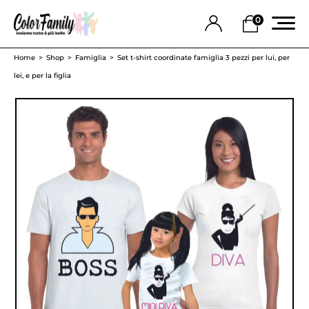
0
Home
Shop
Famiglia
Set t-shirt coordinate famiglia 3 pezzi per lui, per
lei, e per la figlia