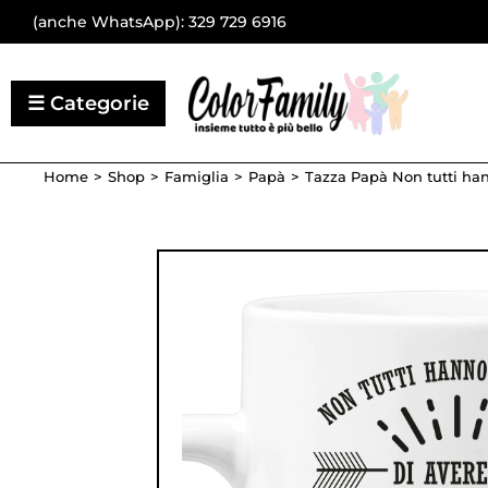
(anche WhatsApp):
329 729 6916
Home
Shop
Famiglia
Papà
Tazza Papà Non tutti ha