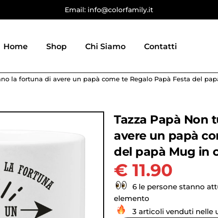
Email: info@colorfamily.it
Home
Shop
Chi Siamo
Contatti
nno la fortuna di avere un papà come te Regalo Papà Festa del pa
Tazza Papà Non tu
avere un papà co
del papà Mug in 
€
11.90
6 le persone stanno at
elemento
3 articoli venduti nelle