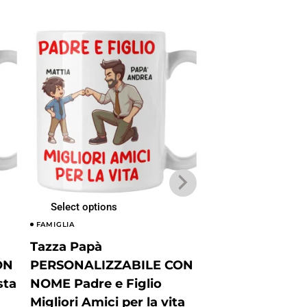
Select options
Select options
FAMIGLIA
FAMIGLIA
Tazza Papà
Tazza Papà
ON
PERSONALIZZABILE CON
PERSONALIZZ
sta
NOME Padre e Figlio
NOME Il Mecca
Migliori Amici per la vita
figo del mondo