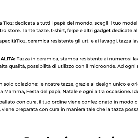
11oz: dedicata a tutti i papà del mondo, scegli il tuo model
o store. Tante tazze, t-shirt, felpe e altri gadget dedicate al
ità11oz, ceramica resistente gli urti e ai lavaggi, tazza lava
LITA:
Tazza in ceramica, stampa resistente ai numerosi lav
alta qualità, possibilità di utilizzo con il microonde. Ad ogni 
 solo colazione: le nostre tazze, grazie al design unico e or
 Mamma, Festa del papà, Natale e ogni altra occasione. Idea
allato con cura, il tuo ordine viene confezionato in modo c
ola, viene preparata con cura in maniera tale che la tazza pos