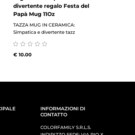
divertente regalo Festa del
regalo Festa d
Papà Mug 11Oz
11Oz
TAZZA MUG IN CERAMICA:
TAZZA MUG IN CE
Simpatica e divertente tazz
Simpatica e divert
€
10.00
€
10.00
IPALE
INFORMAZIONI DI
CONTATTO
COLORFAMILY S.R.L.S.
INDIRIZZO SEDE: VIA PIO X