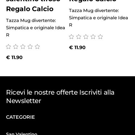
Regalo Calcio
Tazza Mug divertente:
T
Simpatica e originale Idea
S
Tazza Mug divertente:
R
Simpatica e originale Idea
R
€
11.90
€
11.90
Ricevi le nostre offerte Iscriviti alla
Newsletter
CATEGORIE
San Valentino