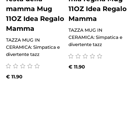
mamma Mug
11OZ Idea Regalo
11OZ Idea Regalo
Mamma
T
Mamma
C
TAZZA MUG IN
d
CERAMICA: Simpatica e
TAZZA MUG IN
divertente tazz
CERAMICA: Simpatica e
divertente tazz
€
11.90
€
11.90