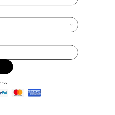
o
 uomo