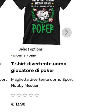
Select options
Select options
SPORT E HOBBY
SPORT E HOBBY
o
T-shirt divertente uomo
T-shirt divert
giocatore di poker
amante dello s
port
Maglietta divertente uomo Sport
Maglietta diverte
Hobby Mestieri
Hobby Mestieri
€
13.90
€
13.90