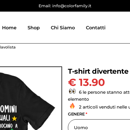
Email: info@colorfamily.it
Home
Shop
Chi Siamo
Contatti
lavolista
T-shirt divertent
€
13.90
6 le persone stanno at
elemento
2 articoli venduti nelle
GENERE
*