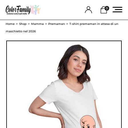
0
Home
Shop
Mamma
Premaman
T-shirt premaman in attesa di un
maschietto nel 2026